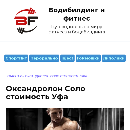
Перейти
Бодибилдинг и
к
содержанию
фитнес
Путеводитель по миру
фитнеса и бодибилдинга
СпортПит
Перорально
Inject
ГоРмошки
Липолики
ГЛАВНАЯ
>
ОКСАНДРОЛОН СОЛО СТОИМОСТЬ УФА
Оксандролон Соло
стоимость Уфа