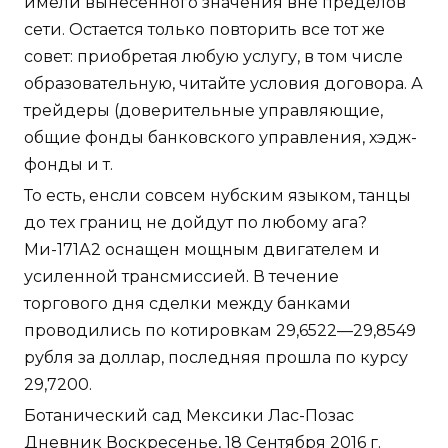
имели вынесенного значения вне пределов
сети. Остается только повторить все тот же
совет: приобретая любую услугу, в том числе
образовательную, читайте условия договора. А
трейдеры (доверительные управляющие,
общие фонды банковского управления, хэдж-
фонды и т.
То есть, енсли совсем нубским языком, танцы
до тех границ не дойдут по любому ага?
Ми-171А2 оснащен мощным двигателем и
усиленной трансмиссией. В течение
торгового дня сделки между банками
проводились по котировкам 29,6522—29,8549
рубля за доллар, последняя прошла по курсу
29,7200.
Ботанический сад Мексики Лас-Позас
Дневник Воскресенье, 18 Сентября 2016 г.