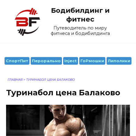
Перейти
Бодибилдинг и
к
содержанию
фитнес
Путеводитель по миру
фитнеса и бодибилдинга
СпортПит
Перорально
Inject
ГоРмошки
Липолики
ГЛАВНАЯ
>
ТУРИНАБОЛ ЦЕНА БАЛАКОВО
Туринабол цена Балаково