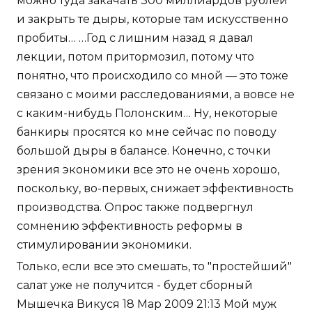
можно туда закачать 300 миллиардов рублей
и закрыть те дыры, которые там искусственно
пробиты… …Год с лишним назад я давал
лекции, потом притормозил, потому что
понятно, что происходило со мной — это тоже
связано с моими расследованиями, а вовсе не
с каким-нибудь Полонским… Ну, некоторые
банкиры просятся ко мне сейчас по поводу
большой дыры в балансе. Конечно, с точки
зрения экономики все это не очень хорошо,
поскольку, во-первых, снижает эффективность
производства. Опрос также подвергнул
сомнению эффективность реформы в
стимулировании экономики.
Только, если все это смешать, то "простейший"
салат уже не получится - будет сборный
Мышечка Викуся 18 Мар 2009 21:13 Мой муж