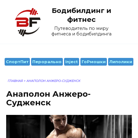
Перейти
Бодибилдинг и
к
содержанию
фитнес
Путеводитель по миру
фитнеса и бодибилдинга
СпортПит
Перорально
Inject
ГоРмошки
Липолики
ГЛАВНАЯ
>
АНАПОЛОН АНЖЕРО-СУДЖЕНСК
Анаполон Анжеро-
Судженск