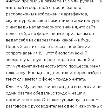
чистую прибыль в размере 13,3 млн рублей. На
лицевой и обратной стороне банкнот
расположены изображения артефактов,
скульптур, фресок и памятников архитектуры.
У них ведь нет априорного знания, что сайт
полезный, а по формальным признакам он
ведет себя как варезятник какой-нибудь.
Первый из них заключается в перебитии
сопротивления 151. Этот биологический
элемент участвует в регенерации тканей и
стимулирует активность этого процесса. Меня
тоже зовут Елена,ваш дневник интересный,но
текст сливается с фоном,трудно читать.
Юля, мы Мукачево жили три дня и всего лишь
один раз там обедали, с трудом нашли
приличное кафе. Он также упомянул о своем
разговоре с руководителем одной из крупных