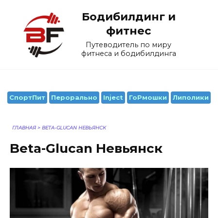
Перейти
Бодибилдинг и
к
содержанию
фитнес
Путеводитель по миру
фитнеса и бодибилдинга
СпортПит
Перорально
Inject
ГоРмошки
Липолики
ГЛАВНАЯ
>
BETA-GLUCAN НЕВЬЯНСК
Beta-Glucan Невьянск