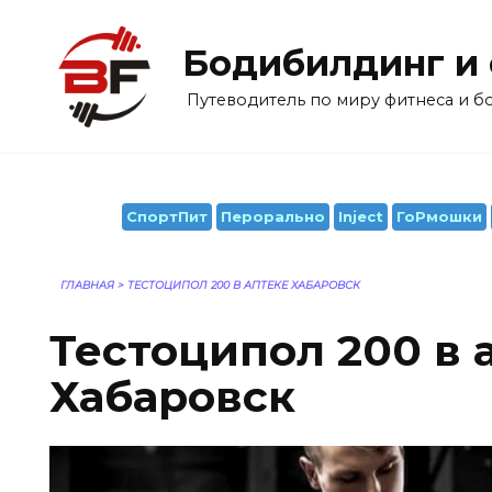
Перейти
к
Бодибилдинг и
содержанию
Путеводитель по миру фитнеса и 
СпортПит
Перорально
Inject
ГоРмошки
ГЛАВНАЯ
>
ТЕСТОЦИПОЛ 200 В АПТЕКЕ ХАБАРОВСК
Тестоципол 200 в 
Хабаровск