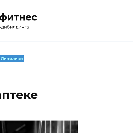
 фитнес
бодибилдинга
Липолики
аптеке