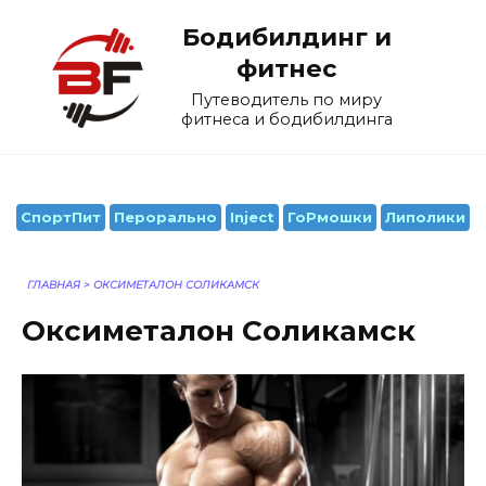
Перейти
Бодибилдинг и
к
содержанию
фитнес
Путеводитель по миру
фитнеса и бодибилдинга
СпортПит
Перорально
Inject
ГоРмошки
Липолики
ГЛАВНАЯ
>
ОКСИМЕТАЛОН СОЛИКАМСК
Оксиметалон Соликамск