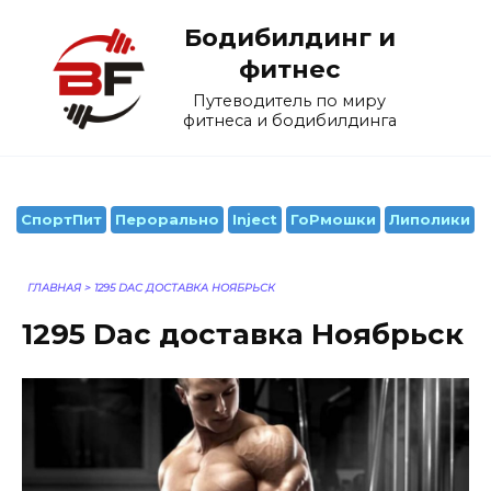
Перейти
Бодибилдинг и
к
содержанию
фитнес
Путеводитель по миру
фитнеса и бодибилдинга
СпортПит
Перорально
Inject
ГоРмошки
Липолики
ГЛАВНАЯ
>
1295 DAC ДОСТАВКА НОЯБРЬСК
1295 Dac доставка Ноябрьск