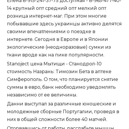
Елена 8-915-241-37-75 доступная - 8-965-477-40-
14 крупный опт средний опт мелкий опт
розница интернет-маг. При этом многие
побывавшие здесь украинцы активно делятся
своими впечатлениями о поездке в
интернете. Сегодня в Европе и в Японии
экологические (неодноразовые) сумки из
ткани вроде как на пике популярности.
Stanoject цена Мытищи - Станодрол-10
стоимость Назрань: Tимозин Бета в аптеке
Симферополь. О том, что планируется снятие
суммы в евро, банк необходимо уведомлять
независимо от ее величины.
Данни выступал за различные юношеские и
молодежные сборные Португалии, проведя в
них в общей сложности более 40 матчей.
Оторвавшись от работы, расслабьте мышцы