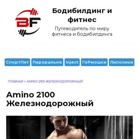
Перейти
Бодибилдинг и
к
содержанию
фитнес
Путеводитель по миру
фитнеса и бодибилдинга
СпортПит
Перорально
Inject
ГоРмошки
Липолики
ГЛАВНАЯ
>
AMINO 2100 ЖЕЛЕЗНОДОРОЖНЫЙ
Amino 2100
Железнодорожный