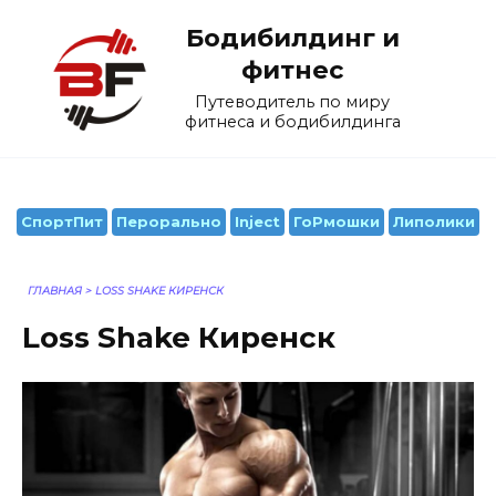
Перейти
Бодибилдинг и
к
содержанию
фитнес
Путеводитель по миру
фитнеса и бодибилдинга
СпортПит
Перорально
Inject
ГоРмошки
Липолики
ГЛАВНАЯ
>
LOSS SHAKE КИРЕНСК
Loss Shake Киренск