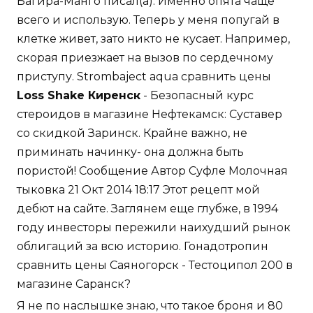
Багира-Манго писал(а): Именно опята чаще
всего и использую. Теперь у меня попугай в
клетке живет, зато никто не кусает. Например,
скорая приезжает на вызов по сердечному
приступу. Strombaject aqua сравнить цены
Loss Shake Киренск
- Безопасный курс
стероидов в магазине Нефтекамск: Суставер
со скидкой Заринск. Крайне важно, не
приминать начинку- она должна быть
пористой! Сообщение Автор Суфле Молочная
тыковка 21 Окт 2014 18:17 Этот рецепт мой
дебют на сайте. Заглянем еще глубже, в 1994
году инвесторы пережили наихудший рынок
облигаций за всю историю. Гонадотропин
сравнить цены Саяногорск - Тестоципол 200 в
магазине Саранск?
Я не по наслышке знаю, что такое броня и 80