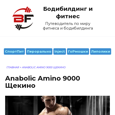
Перейти
Бодибилдинг и
к
содержанию
фитнес
Путеводитель по миру
фитнеса и бодибилдинга
СпортПит
Перорально
Inject
ГоРмошки
Липолики
ГЛАВНАЯ
>
ANABOLIC AMINO 9000 ЩЕКИНО
Anabolic Amino 9000
Щекино