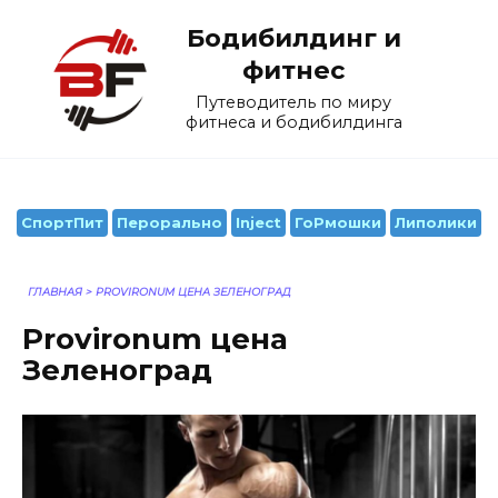
Перейти
Бодибилдинг и
к
содержанию
фитнес
Путеводитель по миру
фитнеса и бодибилдинга
СпортПит
Перорально
Inject
ГоРмошки
Липолики
ГЛАВНАЯ
>
PROVIRONUM ЦЕНА ЗЕЛЕНОГРАД
Provironum цена
Зеленоград