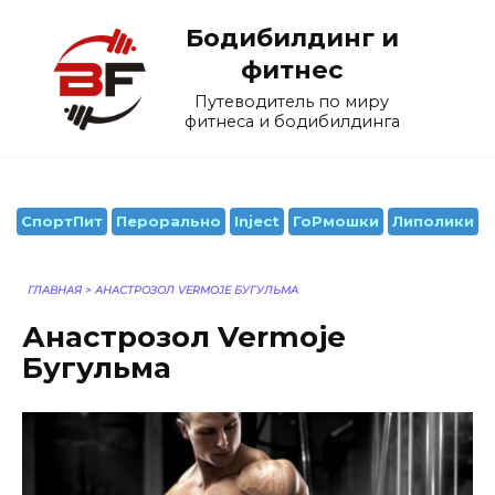
Перейти
Бодибилдинг и
к
содержанию
фитнес
Путеводитель по миру
фитнеса и бодибилдинга
СпортПит
Перорально
Inject
ГоРмошки
Липолики
ГЛАВНАЯ
>
АНАСТРОЗОЛ VERMOJE БУГУЛЬМА
Анастрозол Vermoje
Бугульма