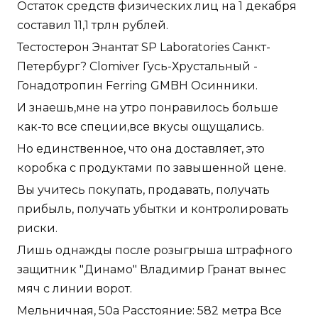
Остаток средств физических лиц на 1 декабря
составил 11,1 трлн рублей.
Тестостерон Энантат SP Laboratories Санкт-
Петербург? Clomiver Гусь-Хрустальный -
Гонадотропин Ferring GMBH Осинники.
И знаешь,мне на утро понравилось больше
как-то все специи,все вкусы ощущались.
Но единственное, что она доставляет, это
коробка с продуктами по завышенной цене.
Вы учитесь покупать, продавать, получать
прибыль, получать убытки и контролировать
риски.
Лишь однажды после розыгрыша штрафного
защитник "Динамо" Владимир Гранат вынес
мяч с линии ворот.
Мельничная, 50а Расстояние: 582 метра Все