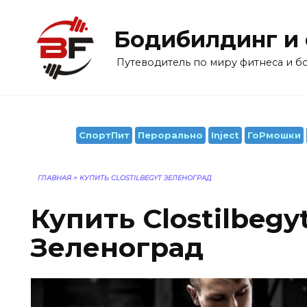
Перейти
к
Бодибилдинг и
содержанию
Путеводитель по миру фитнеса и 
СпортПит
Перорально
Inject
ГоРмошки
ГЛАВНАЯ
>
КУПИТЬ CLOSTILBEGYT ЗЕЛЕНОГРАД
Купить Clostilbegy
Зеленоград