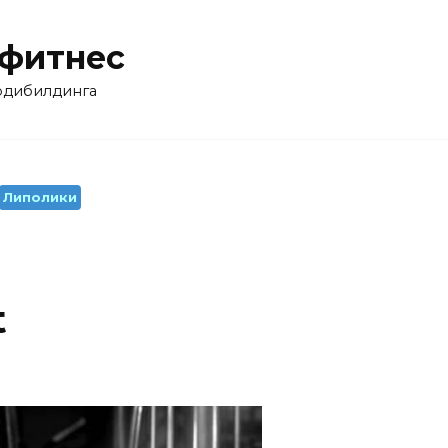
 фитнес
бодибилдинга
Липолики
t