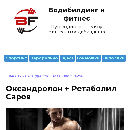
Перейти
Бодибилдинг и
к
содержанию
фитнес
Путеводитель по миру
фитнеса и бодибилдинга
СпортПит
Перорально
Inject
ГоРмошки
Липолики
ГЛАВНАЯ
>
ОКСАНДРОЛОН + РЕТАБОЛИЛ САРОВ
Оксандролон + Ретаболил
Саров