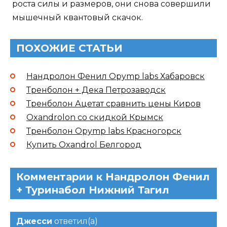
роста силы и размеров, они снова совершили
мышечный квантовый скачок.
ПОХОЖИЕ СТАТЬИ
Нандролон Фенил Opymp labs Хабаровск
Тренболон + Дека Петрозаводск
Тренболон Ацетат сравнить цены Киров
Oxandrolon со скидкой Крымск
Тренболон Opymp labs Красногорск
Купить Oxandrol Белгород
Комментарии к Нандролон Фенил
+ Туринабол Нижний Тагил
Джесси
ответил(а)