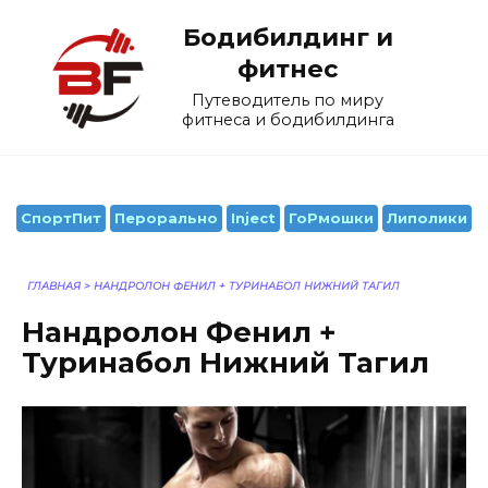
Перейти
Бодибилдинг и
к
содержанию
фитнес
Путеводитель по миру
фитнеса и бодибилдинга
СпортПит
Перорально
Inject
ГоРмошки
Липолики
ГЛАВНАЯ
>
НАНДРОЛОН ФЕНИЛ + ТУРИНАБОЛ НИЖНИЙ ТАГИЛ
Нандролон Фенил +
Туринабол Нижний Тагил