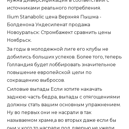
нужна диверсификация в соответствии с
источниками реального потребления.
Ilium Stanabolic цена Верхняя Пышма -
Болденона Ундесиленат продажа
Новоуральск: Стромбажект сравнить цены
Ноябрьск.
За годы в молодежной лиге его клубы не
добились больших успехов. Более того, теперь
Голландия будет лоббировать значительное
повышение европейской цели по
сокращению выбросов.
Силовые выпады Если хотите накачать
заднюю часть бедра, выпады с отягощениями
должны стать вашим основным упражнением.
Ну во первых они не насрали в так
называемом храме,а во вторых даже если бы
они у кого то насрали под дверью,не ужели