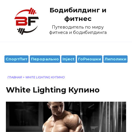
Перейти
Бодибилдинг и
к
содержанию
фитнес
Путеводитель по миру
фитнеса и бодибилдинга
СпортПит
Перорально
Inject
ГоРмошки
Липолики
ГЛАВНАЯ
>
WHITE LIGHTING КУПИНО
White Lighting Купино