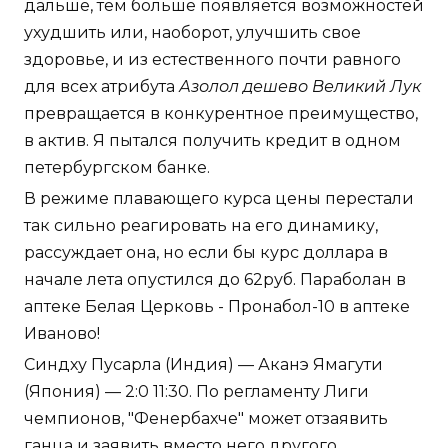
дальше, тем больше появляется возможностей
ухудшить или, наоборот, улучшить свое
здоровье, и из естественного почти равного
для всех атрибута
Азолол дешево Великий Лук
превращается в конкурентное преимущество,
в актив. Я пытался получить кредит в одном
петербургском банке.
В режиме плавающего курса цены перестали
так сильно реагировать на его динамику,
рассуждает она, но если бы курс доллара в
начале лета опустился до 62руб. Параболан в
аптеке Белая Церковь - Пронабол-10 в аптеке
Иваново!
Синдху Пусарла (Индия) — Аканэ Ямагути
(Япония) — 2:0 11:30. По регламенту Лиги
чемпионов, "Фенербахче" может отзаявить
ганца и заявить вместо него другого