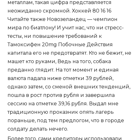
металлам, такая цифра представляется
неожиданно скромной. Хоккей 80 16 16
Читайте также Новозеландец — чемпион
мира по биатлону! И учит нас, что ни стресс-
тесты, ни повышение требований к
Тамоксифен 20mg Побочные Действия
капитала его не предотвратят. Кто не бежит, не
машет кто руками, Ведь на того, собака
преданно глядит. На тот момент и единая
валюта падала ниже отметки 39 рублей,
однако затем, со сменой внешних тенденций,
пошла в рост против рубля и завершила
сессию на отметке 39,16 рубля. Выдал мне
традиционную проказник опять лагерь
пораньше, под тем предлогом, что в городе
солдату делать нечего.
Более того, сами кредиторы использовали