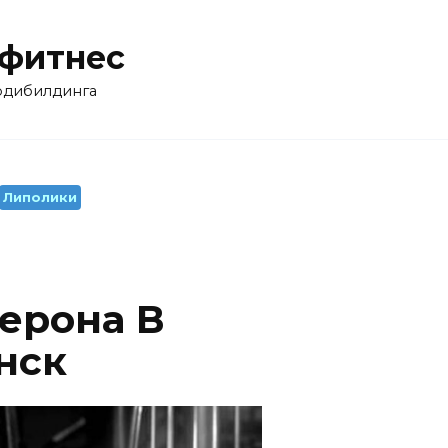
 фитнес
бодибилдинга
Липолики
ерона В
нск