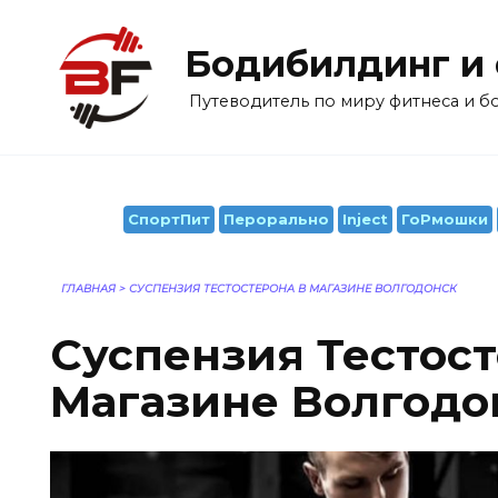
Перейти
к
Бодибилдинг и
содержанию
Путеводитель по миру фитнеса и 
СпортПит
Перорально
Inject
ГоРмошки
ГЛАВНАЯ
>
СУСПЕНЗИЯ ТЕСТОСТЕРОНА В МАГАЗИНЕ ВОЛГОДОНСК
Суспензия Тестост
Магазине Волгодо