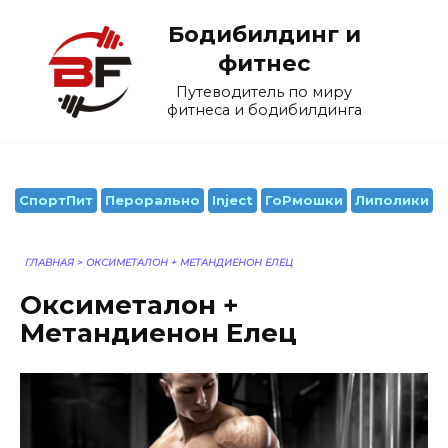
Перейти
Бодибилдинг и
к
содержанию
фитнес
Путеводитель по миру
фитнеса и бодибилдинга
СпортПит
Перорально
Inject
ГоРмошки
Липолики
ГЛАВНАЯ
>
ОКСИМЕТАЛОН + МЕТАНДИЕНОН ЕЛЕЦ
Оксиметалон +
Метандиенон Елец