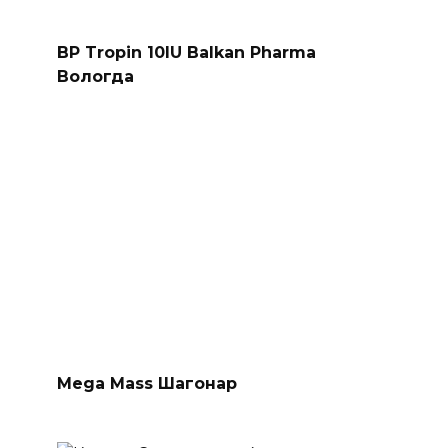
BP Tropin 10IU Balkan Pharma
Вологда
Mega Mass Шагонар
Купить Cоматропин 4ед
Красногорск