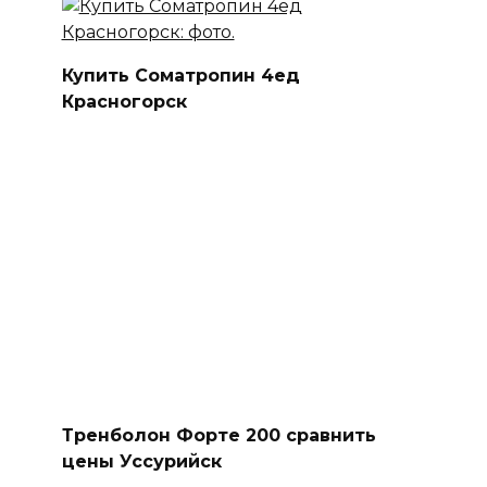
Тренболон Форте 200 сравнить
цены Уссурийск
Главная
Как заказать?
Оплата и Доставка
Скидки
Оптом
Контакты
СпортПит
Перорально
Inject