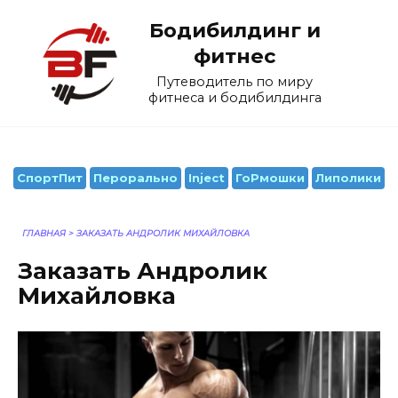
Перейти
Бодибилдинг и
к
содержанию
фитнес
Путеводитель по миру
фитнеса и бодибилдинга
СпортПит
Перорально
Inject
ГоРмошки
Липолики
ГЛАВНАЯ
>
ЗАКАЗАТЬ АНДРОЛИК МИХАЙЛОВКА
Заказать Андролик
Михайловка