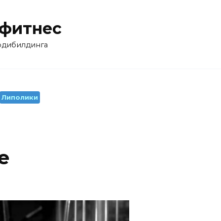
 фитнес
бодибилдинга
Липолики
е