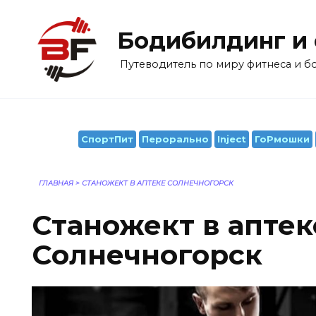
Перейти
к
Бодибилдинг и
содержанию
Путеводитель по миру фитнеса и 
СпортПит
Перорально
Inject
ГоРмошки
ГЛАВНАЯ
>
СТАНОЖЕКТ В АПТЕКЕ СОЛНЕЧНОГОРСК
Станожект в аптек
Солнечногорск