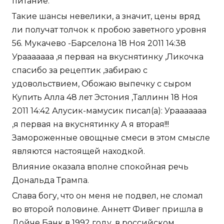
питание.
Такие шансы невелики, а значит, цены вряд
ли получат толчок к пробою заветного уровня
56. Мукачево -Барселона 18 Ноя 2011 14:38
Урааааааа ,я первая на вкуснятинку ,Ликочка
спасибо за рецептик ,забираю с
удовольствием, Обожаю выпечку с сыром
Купить Алла 48 лет Эстония ,Таллинн 18 Ноя
2011 14:42 Алусик-мамусик писал(а): Урааааааа
,я первая на вкуснятинку А я вторая!!!
Замороженные овощные смеси в этом смысле
являются настоящей находкой.
Влияние оказала вполне спокойная речь
Дональда Трампа.
Слава богу, что он меня не подвел, не сломал
во второй половине. Аннетт Фивег пришла в
Дойче Банк в 1992 году, в российском