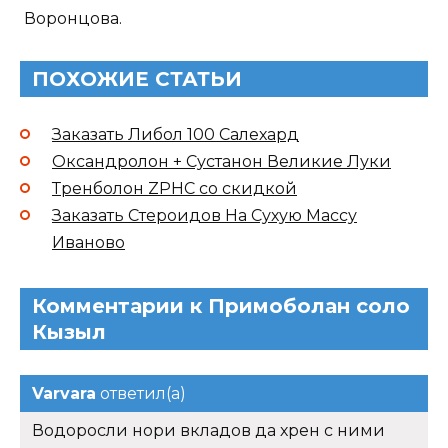
Воронцова.
ПОХОЖИЕ СТАТЬИ
Заказать Либол 100 Салехард
Оксандролон + Сустанон Великие Луки
Тренболон ZPHC со скидкой
Заказать Стероидов На Сухую Массу
Иваново
Комментарии к Примоболан соло
Кызыл
Varvara
ответил(а)
Водоросли нори вкладов да хрен с ними