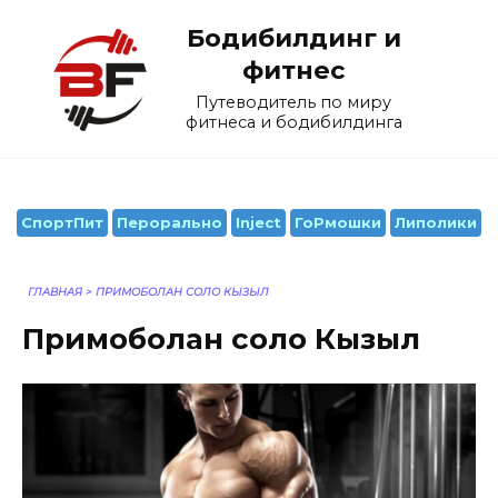
Перейти
Бодибилдинг и
к
содержанию
фитнес
Путеводитель по миру
фитнеса и бодибилдинга
СпортПит
Перорально
Inject
ГоРмошки
Липолики
ГЛАВНАЯ
>
ПРИМОБОЛАН СОЛО КЫЗЫЛ
Примоболан соло Кызыл