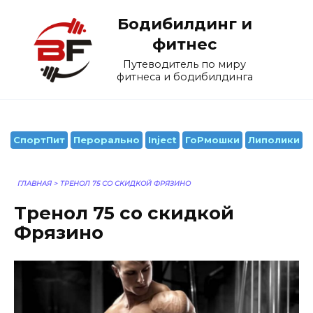
Перейти
Бодибилдинг и
к
содержанию
фитнес
Путеводитель по миру
фитнеса и бодибилдинга
СпортПит
Перорально
Inject
ГоРмошки
Липолики
ГЛАВНАЯ
>
ТРЕНОЛ 75 СО СКИДКОЙ ФРЯЗИНО
Тренол 75 со скидкой
Фрязино