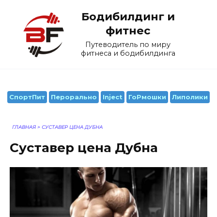
Перейти
Бодибилдинг и
к
содержанию
фитнес
Путеводитель по миру
фитнеса и бодибилдинга
СпортПит
Перорально
Inject
ГоРмошки
Липолики
ГЛАВНАЯ
>
СУСТАВЕР ЦЕНА ДУБНА
Суставер цена Дубна