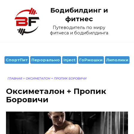
Перейти
Бодибилдинг и
к
содержанию
фитнес
Путеводитель по миру
фитнеса и бодибилдинга
СпортПит
Перорально
Inject
ГоРмошки
Липолики
ГЛАВНАЯ
>
ОКСИМЕТАЛОН + ПРОПИК БОРОВИЧИ
Оксиметалон + Пропик
Боровичи