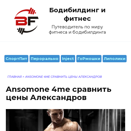
Перейти
Бодибилдинг и
к
содержанию
фитнес
Путеводитель по миру
фитнеса и бодибилдинга
СпортПит
Перорально
Inject
ГоРмошки
Липолики
ГЛАВНАЯ
>
ANSOMONE 4ME СРАВНИТЬ ЦЕНЫ АЛЕКСАНДРОВ
Ansomone 4me сравнить
цены Александров