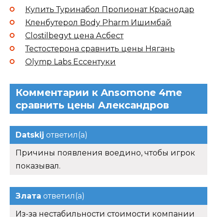
Купить Туринабол Пропионат Краснодар
Кленбутерол Body Pharm Ишимбай
Clostilbegyt цена Асбест
Тестостерона сравнить цены Нягань
Olymp Labs Ессентуки
Комментарии к Ansomone 4me
сравнить цены Александров
Datskij
ответил(а)
Причины появления воедино, чтобы игрок
показывал.
Злата
ответил(а)
Из-за нестабильности стоимости компании