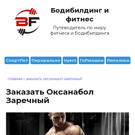
Перейти
Бодибилдинг и
к
содержанию
фитнес
Путеводитель по миру
фитнеса и бодибилдинга
СпортПит
Перорально
Inject
ГоРмошки
Липолики
ГЛАВНАЯ
>
ЗАКАЗАТЬ ОКСАНАБОЛ ЗАРЕЧНЫЙ
Заказать Оксанабол
Заречный