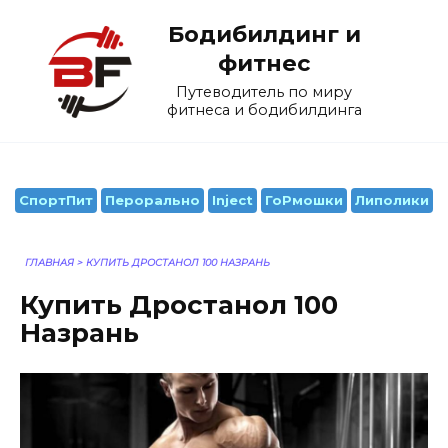
Перейти
Бодибилдинг и
к
содержанию
фитнес
Путеводитель по миру
фитнеса и бодибилдинга
СпортПит
Перорально
Inject
ГоРмошки
Липолики
ГЛАВНАЯ
>
КУПИТЬ ДРОСТАНОЛ 100 НАЗРАНЬ
Купить Дростанол 100
Назрань