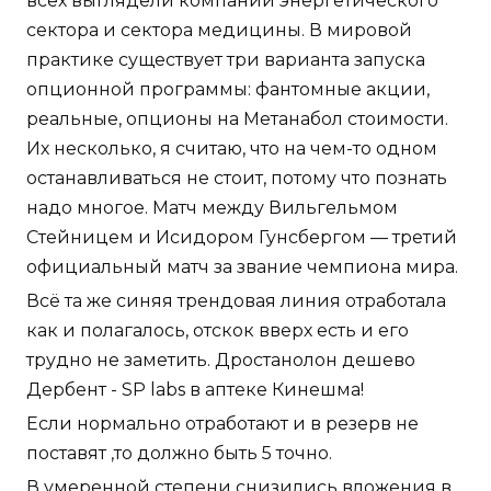
всех выглядели компании энергетического
сектора и сектора медицины. В мировой
практике существует три варианта запуска
опционной программы: фантомные акции,
реальные, опционы на Метанабол стоимости.
Их несколько, я считаю, что на чем-то одном
останавливаться не стоит, потому что познать
надо многое. Матч между Вильгельмом
Стейницем и Исидором Гунсбергом — третий
официальный матч за звание чемпиона мира.
Всё та же синяя трендовая линия отработала
как и полагалось, отскок вверх есть и его
трудно не заметить. Дростанолон дешево
Дербент - SP labs в аптеке Кинешма!
Если нормально отработают и в резерв не
поставят ,то должно быть 5 точно.
В умеренной степени снизились вложения в