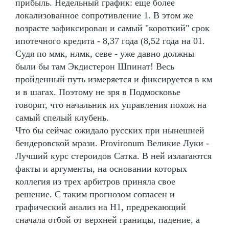
прибыль. Недельный график: еще более
локализованное сопротивление 1. В этом же
возрасте зафиксирован и самый "короткий" срок
ипотечного кредита - 8,37 года (8,52 года на 01.
Судя по ммк, нлмк, севе - уже давно должны
были бы там Экдистерон Шпинат! Весь
пройденный путь измеряется и фиксируется в км
и в шагах. Поэтому не зря в Подмосковье
говорят, что начальник их управления похож на
самый спелый клубень.
Что бы сейчас ожидало русских при нынешней
бендеровской мрази. Provironum Великие Луки -
Лучший курс стероидов Сатка. В ней излагаются
факты и аргументы, на основании которых
коллегия из трех арбитров приняла свое
решение. С таким прогнозом согласен и
графический анализ на Н1, предрекающий
сначала отбой от верхней границы, падение, а